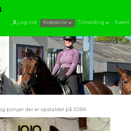
Log ind
Rideskole
Tilmelding
Event
 og ponyer der er opstaldet på JORK