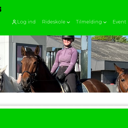
Log ind
Rideskole
Tilmelding
Event