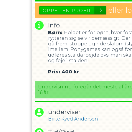
eller l
Info
Børn:
Holdet er for børn, hvor fo
rytteren sig selv ridemæssigt. Der
gå frem, stoppe og ride slalom (s
imellem. Ponygames kan også forek
udføres staldarbejde dvs. man ska
og feje i stalden.
OPRET EN PROFIL
Pris: 400 kr
Undervisning foregår det meste af året 
16 år.
underviser
Birte Kyed Andersen