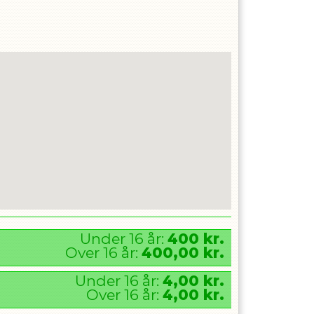
Under
16
år:
400
kr.
Over
16
år:
400,00
kr.
Under
16
år:
4,00
kr.
Over
16
år:
4,00
kr.