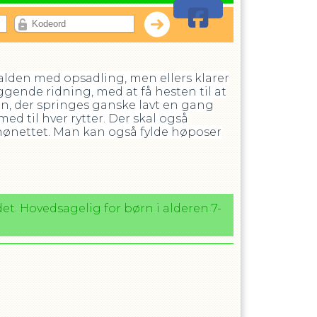
stalden med opsadling, men ellers klarer
ggende ridning, med at få hesten til at
en, der springes ganske lavt en gang
d til hver rytter. Der skal også
 hønettet. Man kan også fylde høposer
det. Hovedsagelig for børn i alderen 7-