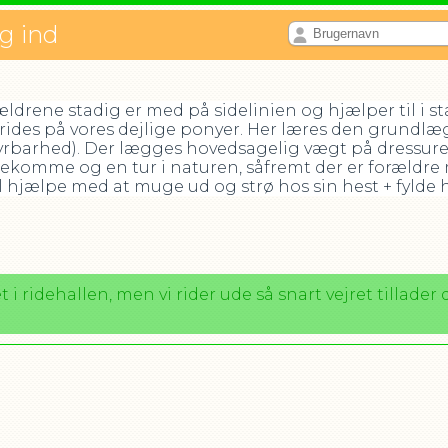
og ind
rældrene stadig er med på sidelinien og hjælper til i 
 rides på vores dejlige ponyer. Her læres den grundlæ
tyrbarhed). Der lægges hovedsagelig vægt på dressur
omme og en tur i naturen, såfremt der er forældre me
l hjælpe med at muge ud og strø hos sin hest + fylde
i ridehallen, men vi rider ude så snart vejret tillader 