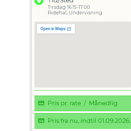
Tid/Sted
Tirsdag
16:15-17:00
Ridehal, Undervisning
Pris pr. rate
/
Månedlig
Pris fra nu, indtil
01.09.2026
.