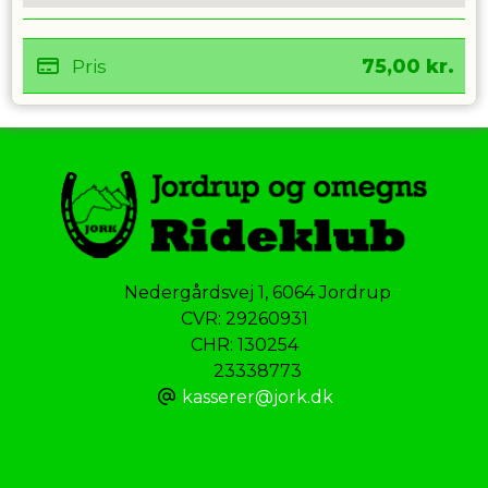
Pris
75,00
kr.
Nedergårdsvej 1
,
6064 Jordrup
CVR:
29260931
CHR: 130254
23338773
kasserer@jork.dk