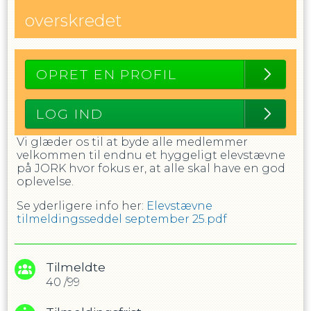
overskredet
OPRET EN PROFIL
LOG IND
Vi glæder os til at byde alle medlemmer
velkommen til endnu et hyggeligt elevstævne
på JORK hvor fokus er, at alle skal have en god
oplevelse.
Se yderligere info her:
Elevstævne
tilmeldingsseddel september 25.pdf
Tilmeldte
40
/
99